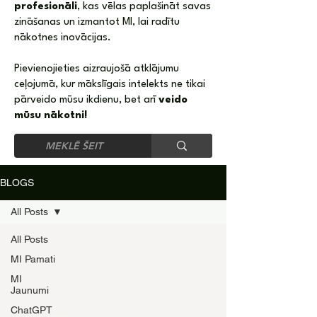
profesionāli
, kas vēlas paplašināt savas
zināšanas un izmantot MI, lai radītu
nākotnes inovācijas.
Pievienojieties aizraujošā atklājumu
ceļojumā, kur mākslīgais intelekts ne tikai
pārveido mūsu ikdienu, bet arī
veido
mūsu nākotni!
BLOGS
All Posts
All Posts
MI Pamati
MI
Jaunumi
ChatGPT