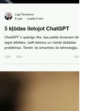
Liga Tarasova
9. apr.
Lasīts 2 min
5 kļūdas lietojot ChatGPT
ChatGPT ir spēcīgs rīks, kas palīdz ikvienam ātri
iegūt atbildes, radīt tekstus un risināt dažādas
problēmas. Tomēr, lai izmantotu šo tehnoloģiju
efektīvi, jāizvairās no dažām biežām kļūdām, kas
var samazināt rezultātu kvalitāti vai pat novest pie
nepareizas informācijas. Šajā rakstā apskatīsim
piecas visizplatītākās kļūdas, ko lietotāji pieļauj,
strādājot ar ChatGPT, un sniegsim praktiskus
padomus, kā tās novērst. 1. Neprecīzi vai pārāk
vispārīgi uzdotie jautājumi Viens no