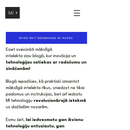
MI
SPIED ŠEIT:BEZMAKSAS MI KURSS
Esiet sveicināti mākslīgā
intelekta
ziņu
blogā, kur inovācija un
tehnoloģijas satiekas ar radošumu un
zināšanām!
Blogā iepazīsies, kā praktiski izmantot
mākslīgā intelekta rīkus, sniedzot ne tikai
padomus un instrukcijas, bet arī ieskatu
MI tehnoloģiju
revolucionārajā ietekmē
uz dažādām nozarēm.
Esmu šeit,
lai iedvesmotu gan ikvienu
tehnoloģiju entuziastu, gan