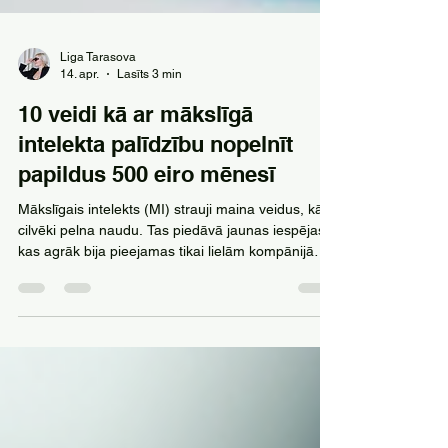
Liga Tarasova
14. apr.
Lasīts 3 min
10 veidi kā ar mākslīgā
intelekta palīdzību nopelnīt
papildus 500 eiro mēnesī
Mākslīgais intelekts (MI) strauji maina veidus, kā
cilvēki pelna naudu. Tas piedāvā jaunas iespējas,
kas agrāk bija pieejamas tikai lielām kompānijām
vai tehnoloģiju ekspertiem. Šodien ikviens var
izmantot MI rīkus, lai nopelnītu papildus
ienākumus. Šajā rakstā apskatīsim 10 praktiskus
veidus, kā ar mākslīgā intelekta palīdzību var
nopelnīt papildus 500 eiro mēnesī. 1. Satura
veidošana ar MI palīdzību MI rīki, piemēram,
teksta ģeneratori, ļauj ātri un kvalitatīvi radīt rakst