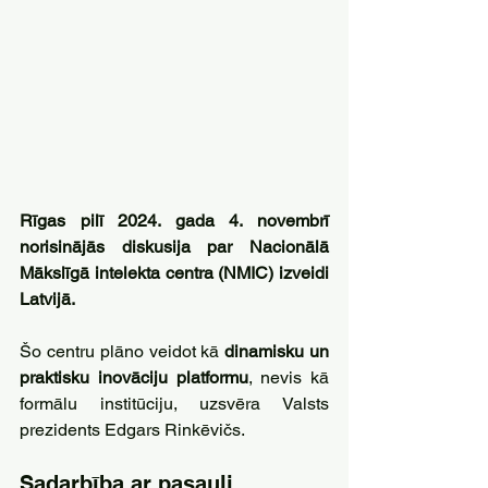
Rīgas pilī 2024. gada 4. novembrī 
norisinājās diskusija par Nacionālā 
Mākslīgā intelekta centra (NMIC) izveidi 
Latvijā. 
Šo centru plāno veidot kā 
dinamisku un 
praktisku inovāciju platformu
, nevis kā 
formālu institūciju, uzsvēra Valsts 
prezidents Edgars Rinkēvičs.
Sadarbība ar pasauli