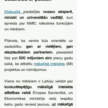
Diskusijā 
piedalījās 
nozaru eksperti, 
ministri un universitāšu vadītāji
, kuri 
sprieda par NMIC nākotnes funkcijām 
un mērķiem. 
Plānots, ka centrs būs orientēts uz 
sadarbību 
gan ar vietējiem, gan 
starptautiskiem partneriem
, piesaistot 
līdz pat 
500 miljoniem eiro
 piecu gadu 
laikā, lai attīstītu 
mākslīgā intelekta
 (MI) 
projektus un risinājumus. 
Viens no mērķiem ir Latviju veidot par 
konkurētspējīgu mākslīgā intelekta 
attīstības valsti
 Eiropas Savienībā, un 
Ekonomikas ministrija redz iespēju 
katru gadu ieviest jaunus, 
uz mākslīgā 