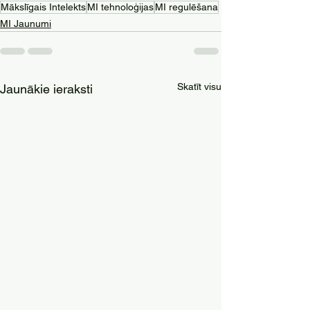
Mākslīgais Intelekts
MI tehnoloģijas
MI regulēšana
MI Jaunumi
Skatīt visu
Jaunākie ieraksti