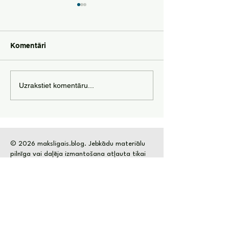
Komentāri
Pasīvie ienākumi
Kā izmantot mā
Uzrakstiet komentāru...
izmantojot mākslīgo
intelektu, lai n
intelektu
naudu?
© 2026 maksligais.blog. Jebkādu materiālu
pilnīga vai daļēja izmantošana atļauta tikai
ar MI redakcijas atļauju.
maksligaisintelekts.komanda@gmail.com