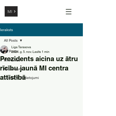
MI
Ieraksts
All Posts
Liga Tarasova
All Posts
2024. g. 5. nov.
Lasīts 1 min
Prezidents aicina uz ātru
MI Pamati
rīcību jaunā MI centra
MI Jaunumi
attīstībā
ChatGPT Pielietojumi