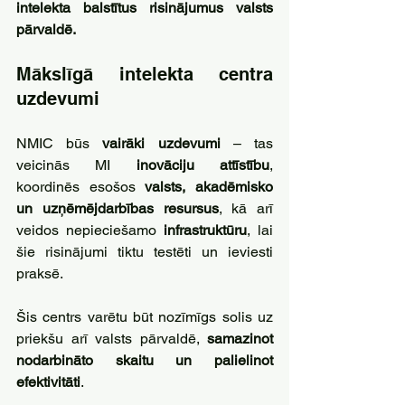
intelekta balstītus risinājumus valsts 
pārvaldē.
Mākslīgā intelekta centra 
uzdevumi
NMIC būs 
vairāki uzdevumi 
– tas 
veicinās MI 
inovāciju attīstību
, 
koordinēs esošos 
valsts, akadēmisko 
un uzņēmējdarbības resursus
, kā arī 
veidos nepieciešamo 
infrastruktūru
, lai 
šie risinājumi tiktu testēti un ieviesti 
praksē.
Šis centrs varētu būt nozīmīgs solis uz 
priekšu arī valsts pārvaldē, 
samazinot 
nodarbināto skaitu un palielinot 
efektivitāti
.