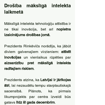
Drošība mākslīgā intelekta 
laikmetā
Mākslīgā intelekta tehnoloģiju attīstība ir 
ne tikai inovācija, bet arī 
nopietns 
izaicinājums drošības jomā
.
Prezidents Rinkēvičs norādīja, ka jābūt 
diviem galvenajiem virzieniem: 
attīstīt 
inovācijas
 un vienlaikus rūpēties par 
aizsardzību pret mākslīgā intelekta 
radītajiem riskiem
.
Prezidents atzina, ka
 Latvijai ir jārīkojas 
ātri
, lai nezaudētu tempu starptautiskajā 
sacensībā. Plānots, ka pirmais 
likumprojekts par centra izveidi būs 
gatavs
 līdz šī gada decembrim
.