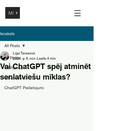
MI
Ieraksts
All Posts
Liga Tarasova
All Posts
2024. g. 6. nov.
Lasīts 4 min
Vai ChatGPT spēj atminēt
MI Pamati
senlatviešu mīklas?
MI Jaunumi
ChatGPT Pielietojumi