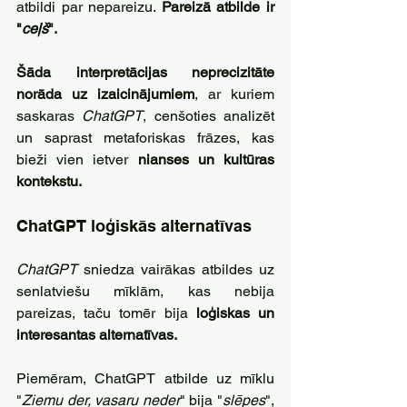
atbildi par nepareizu. 
Pareizā atbilde ir 
"
ceļš
".
Šāda interpretācijas neprecizitāte 
norāda uz izaicinājumiem
, ar kuriem 
saskaras 
ChatGPT
, cenšoties analizēt 
un saprast metaforiskas frāzes, kas 
bieži vien ietver
 nianses un kultūras 
kontekstu.
ChatGPT loģiskās alternatīvas
ChatGPT 
sniedza vairākas atbildes uz 
senlatviešu mīklām, kas nebija 
pareizas, taču tomēr bija
 loģiskas un 
interesantas alternatīvas.
Piemēram, ChatGPT atbilde uz mīklu 
"
Ziemu der, vasaru neder
" bija "
slēpes
", 