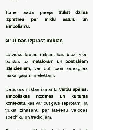
Tomēr šādā pieejā 
trūkst dziļas 
izpratnes par mīklu saturu un 
simbolismu.
Grūtības izprast mīklas
Latviešu tautas mīklas, kas bieži vien 
balstās uz 
metaforām un poētiskiem 
izteicieniem
, var būt īpaši sarežģītas 
mākslīgajam intelektam. 
Daudzas mīklas izmanto 
vārdu spēles, 
simboliskas nozīmes un kultūras 
kontekstu
, kas var būt grūti saprotami, ja 
trūkst zināšanu par latviešu valodas 
specifiku un tradīcijām. 