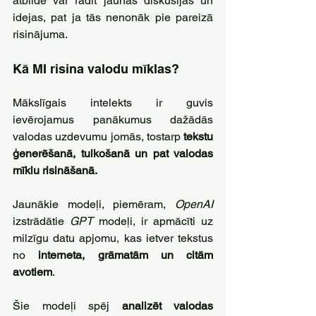
atbilde var radīt jaunas diskusijas un 
idejas, pat ja tās nenonāk pie pareizā 
risinājuma.
Kā MI risina valodu mīklas?
Mākslīgais intelekts ir guvis 
ievērojamus panākumus dažādās 
valodas uzdevumu jomās, tostarp
 tekstu 
ģenerēšanā, tulkošanā un pat valodas 
mīklu risināšanā. 
Jaunākie modeļi, piemēram, 
OpenAI 
izstrādātie 
GPT 
modeļi, ir apmācīti uz 
milzīgu datu apjomu, kas ietver tekstus 
no
 interneta, grāmatām un citām 
avotiem
. 
Šie modeļi spēj 
analizēt valodas 