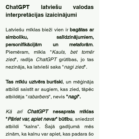
ChatGPT latviešu valodas 
interpretācijas izaicinājumi
Latviešu mīklas bieži vien ir 
bagātas ar 
simboliku, salīdzinājumiem, 
personifikācijām un metaforām
. 
Piemēram, mīkla "
Kauls, bet tomēr 
zied
", radīja 
ChatGPT 
grūtības, jo tas 
nezināja, ka latvieši saka "
nagi zied
". 
Tas mīklu uztvēra burtiski
, un mēģināja 
atbildi saistīt ar augiem, kas zied, tāpēc 
atbildēja "
rabarbers
", nevis 
"
nagi
".
Kā arī
 ChatGPT 
nesaprata mīklas 
"
Pāriet var, apiet nevar
" būtību
, sniedzot 
atbildi "kalns". Šajā gadījumā mēs 
zinām, ka kalnu var apiet, kas padara šo 