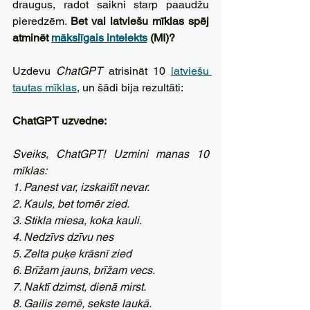
draugus, radot saikni starp paaudžu 
pieredzēm. 
Bet vai latviešu mīklas spēj 
atminēt 
mākslīgais intelekts
 (MI)?
Uzdevu 
ChatGPT 
atrisināt 10 
latviešu 
tautas mīklas
, un šādi bija rezultāti:
ChatGPT uzvedne: 
Sveiks, ChatGPT! Uzmini manas 10 
mīklas: 
1. Panest var, izskaitīt nevar. 
2. Kauls, bet tomēr zied. 
3. Stikla miesa, koka kauli. 
4. Nedzīvs dzīvu nes 
5. Zelta puķe krāsnī zied 
6. Brīžam jauns, brīžam vecs. 
7. Naktī dzimst, dienā mirst. 
8. Gailis zemē, sekste laukā. 