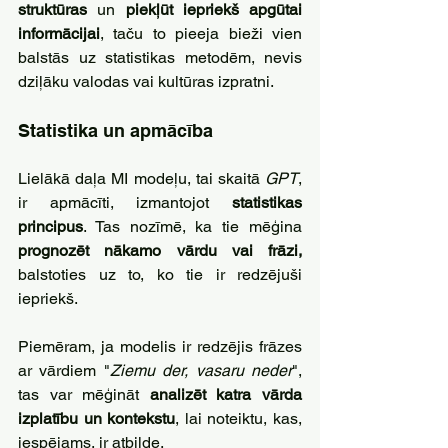
struktūras
 un 
piekļūt iepriekš apgūtai 
informācijai
, taču to pieeja bieži vien 
balstās uz statistikas metodēm, nevis 
dziļāku valodas vai kultūras izpratni.
Statistika un apmācība
Lielākā daļa MI modeļu, tai skaitā 
GPT
, 
ir apmācīti, izmantojot 
statistikas 
principus
. Tas nozīmē, ka tie mēģina 
prognozēt nākamo vārdu vai frāzi,
balstoties uz to, ko tie ir redzējuši 
iepriekš. 
Piemēram, ja modelis ir redzējis frāzes 
ar vārdiem "
Ziemu der, vasaru neder
", 
tas var mēģināt 
analizēt katra vārda 
izplatību un kontekstu
, lai noteiktu, kas, 
iespējams, ir atbilde. 