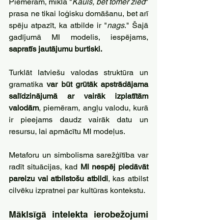
Piemēram, mīkla "
Kauls, bet tomēr zied
" 
prasa ne tikai loģisku domāšanu, bet arī 
spēju atpazīt, ka atbilde ir "
nags
." Šajā 
gadījumā MI modelis, iespējams, 
sapratīs jautājumu burtiski.
Turklāt latviešu valodas struktūra un 
gramatika 
var būt grūtāk apstrādājama 
salīdzinājumā ar vairāk izplatītām 
valodām
, piemēram, angļu valodu, kurā 
ir pieejams daudz vairāk datu un 
resursu, lai apmācītu MI modeļus. 
Metaforu un simbolisma sarežģītība var 
radīt situācijas, kad 
MI nespēj piedāvāt 
pareizu vai atbilstošu atbildi
, kas atbilst 
cilvēku izpratnei par kultūras kontekstu.
Māklsīgā intelekta ierobežojumi 