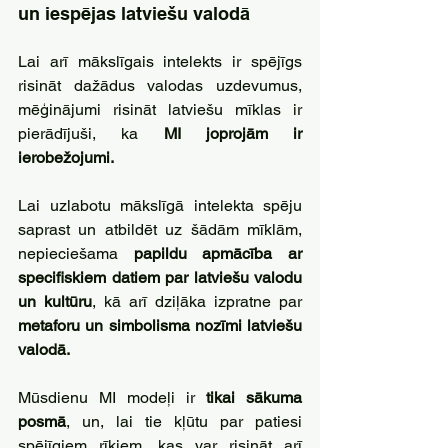
un iespējas latviešu valodā
Lai arī mākslīgais intelekts ir spējīgs 
risināt dažādus valodas uzdevumus, 
mēģinājumi risināt latviešu mīklas ir 
pierādījuši, ka 
MI joprojām ir 
ierobežojumi. 
Lai uzlabotu mākslīgā intelekta spēju 
saprast un atbildēt uz šādām mīklām, 
nepieciešama 
papildu apmācība ar 
specifiskiem datiem par latviešu valodu 
un kultūru
, kā arī dziļāka izpratne par 
metaforu un simbolisma nozīmi latviešu 
valodā. 
Mūsdienu MI modeļi ir 
tikai sākuma 
posmā
, un, lai tie kļūtu par patiesi 
spējīgiem rīkiem, kas var risināt arī 