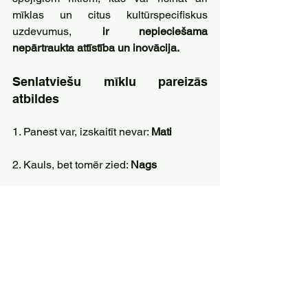
mīklas un citus kultūrspecifiskus 
uzdevumus, 
ir nepieciešama 
nepārtraukta attīstība un inovācija.
Senlatviešu mīklu pareizās 
atbildes
1. Panest var, izskaitīt nevar: 
Mati
2. Kauls, bet tomēr zied: 
Nags
3. Stikla miesa, koka kauli: 
Logs
4. Nedzīvs dzīvu nes: 
Apavi
5. Zelta puķe krāsnī zied: 
Liesma
6. Brīžam jauns, brīžam vecs: 
Mēness