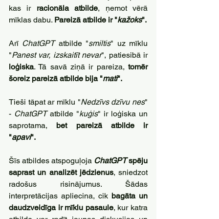
kas ir 
racionāla atbilde
, ņemot vērā 
mīklas dabu. 
Pareizā atbilde ir "
kažoks
".
Arī 
ChatGPT 
atbilde "
smiltis
" uz mīklu 
"
Panest var, izskaitīt nevar
", patiesibā ir 
loģiska
. Tā savā ziņā ir pareiza, 
tomēr 
šoreiz pareizā atbilde bija "
mati
".
Tieši tāpat ar mīklu "
Nedzīvs dzīvu nes
" 
- 
ChatGPT 
atbilde "
kuģis
" ir loģiska un 
saprotama, 
bet pareizā atbilde ir 
"
apavi
".
Šīs atbildes atspoguļoja 
ChatGPT 
spēju
saprast un analizēt jēdzienus
, sniedzot 
radošus risinājumus. Šādas 
interpretācijas apliecina, cik 
bagāta un 
daudzveidīga ir mīklu pasaule
, kur katra 