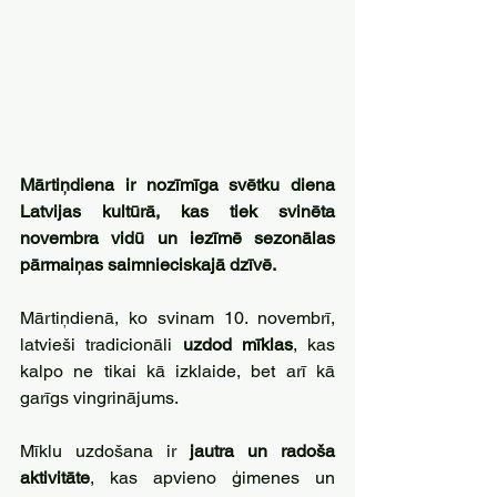
Mārtiņdiena ir nozīmīga svētku diena 
Latvijas kultūrā, kas tiek svinēta 
novembra vidū un iezīmē sezonālas 
pārmaiņas saimnieciskajā dzīvē. 
Mārtiņdienā, ko svinam 10. novembrī, 
latvieši tradicionāli
 uzdod mīklas
, kas 
kalpo ne tikai kā izklaide, bet arī kā 
garīgs vingrinājums.
Mīklu uzdošana ir 
jautra un radoša 
aktivitāte
, kas apvieno ģimenes un 