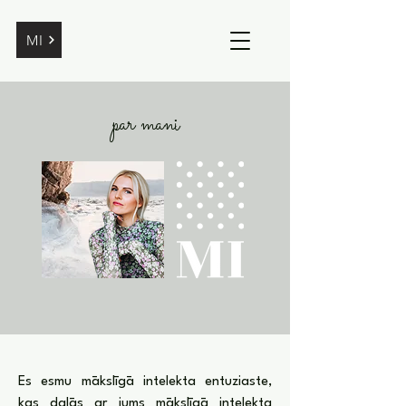
MI
par mani
Es esmu mākslīgā intelekta entuziaste,
kas dalās ar jums mākslīgā intelekta