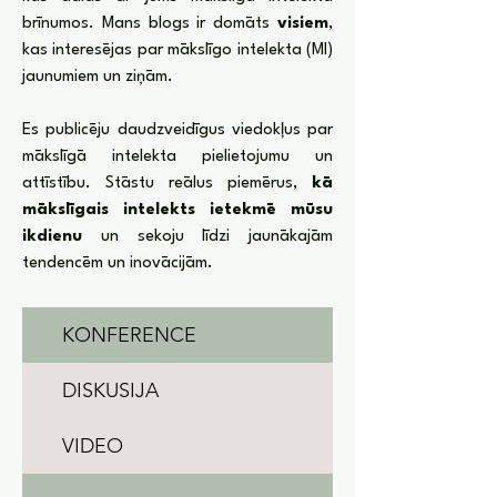
brīnumos. Mans blogs ir domāts
visiem
,
kas interesējas par mākslīgo intelekta (MI)
jaunumiem un ziņām.
Es publicēju daudzveidīgus viedokļus par
mākslīgā intelekta pielietojumu un
attīstību. Stāstu reālus piemērus,
kā
mākslīgais intelekts ietekmē mūsu
ikdienu
un sekoju līdzi jaunākajām
tendencēm un inovācijām.
KONFERENCE
DISKUSIJA
VIDEO