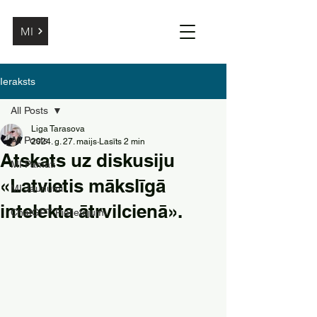
MI
Ieraksts
All Posts
Liga Tarasova
All Posts
2024. g. 27. maijs
Lasīts 2 min
Atskats uz diskusiju
MI Pamati
«Latvietis mākslīgā
MI Jaunumi
intelekta ātrvilcienā».
ChatGPT Pielietojumi