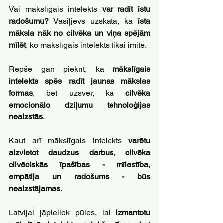
Vai mākslīgais intelekts 
var radīt īstu 
radošumu?
 Vasiļjevs uzskata, ka 
īsta 
māksla nāk no cilvēka un viņa spējām 
mīlēt
, ko mākslīgais intelekts tikai imitē. 
Repše gan piekrīt, ka 
mākslīgais 
intelekts spēs radīt jaunas mākslas 
formas
, bet uzsver, ka 
cilvēka 
emocionālo dziļumu tehnoloģijas 
neaizstās
.
Kaut arī mākslīgais intelekts 
varētu 
aizvietot daudzus darbus
, 
cilvēka 
cilvēciskās īpašības - mīlestība, 
empātija un radošums - būs 
neaizstājamas
. 
Latvijai jāpieliek pūles, lai 
izmantotu 