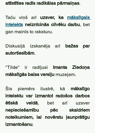
attīstīties radīs radikālas pārmaiņas
. 
Taču viņš arī 
uzsver, ka 
mākslīgais 
intelekts
 neiznīcinās cilvēku darbu
, bet 
gan mainīs to raksturu.
Diskusijā izskanēja arī 
bažas par 
autortiesībām
. 
"Tilde" ir radījusi 
Imanta Ziedoņa 
mākslīgās balss versiju
 muzejam. 
Šis piemērs ilustrē, kā 
mākslīgo 
intelektu var izmantot radošos darbos 
ētiskā veidā
, bet arī uzsver 
nepieciešamību pēc skaidriem 
noteikumiem, lai novērstu ļaunprātīgu 
izmantošanu
.