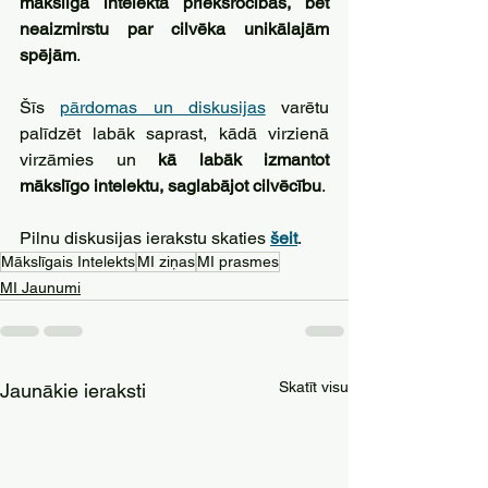
mākslīgā intelekta priekšrocības, bet 
neaizmirstu par cilvēka unikālajām 
spējām
.
Šīs 
pārdomas un diskusijas
 varētu 
palīdzēt labāk saprast, kādā virzienā 
virzāmies un 
kā labāk izmantot 
mākslīgo intelektu, saglabājot cilvēcību
.
Pilnu diskusijas ierakstu skaties 
šeit
.
Mākslīgais Intelekts
MI ziņas
MI prasmes
MI Jaunumi
Skatīt visu
Jaunākie ieraksti