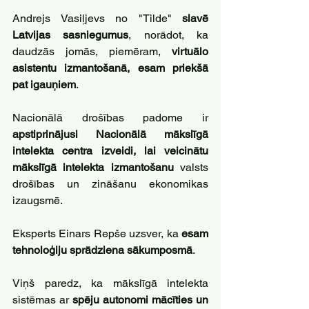
Andrejs Vasiļjevs no "Tilde" 
slavē 
Latvijas sasniegumus
, norādot, ka 
daudzās jomās, piemēram, 
virtuālo 
asistentu izmantošanā, esam priekšā 
pat igauņiem
.
Nacionālā drošības padome ir 
apstiprinājusi Nacionālā mākslīgā 
intelekta centra izveidi, lai veicinātu 
mākslīgā intelekta izmantošanu
 valsts 
drošības un zināšanu ekonomikas 
izaugsmē.
Eksperts Einars Repše uzsver, ka 
esam 
tehnoloģiju sprādziena sākumposmā
. 
Viņš paredz, ka mākslīgā intelekta 
sistēmas ar 
spēju autonomi mācīties un 