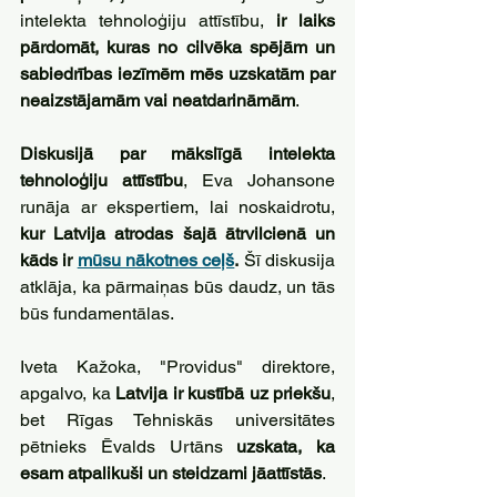
intelekta tehnoloģiju attīstību, 
ir laiks 
pārdomāt, kuras no cilvēka spējām un 
sabiedrības iezīmēm mēs uzskatām par 
neaizstājamām vai neatdarināmām
.
Diskusijā par mākslīgā intelekta 
tehnoloģiju attīstību
, Eva Johansone 
runāja ar ekspertiem, lai noskaidrotu, 
kur Latvija atrodas šajā ātrvilcienā un 
kāds ir 
mūsu nākotnes ceļš
.
 Šī diskusija 
atklāja, ka pārmaiņas būs daudz, un tās 
būs fundamentālas.
Iveta Kažoka, "Providus" direktore, 
apgalvo, ka 
Latvija ir kustībā uz priekšu
, 
bet Rīgas Tehniskās universitātes 
pētnieks Ēvalds Urtāns 
uzskata, ka 
esam atpalikuši un steidzami jāattīstās
. 