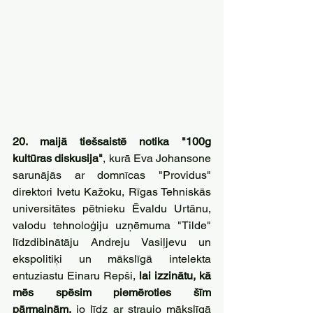
20. maijā tiešsaistē notika "100g 
kultūras diskusija"
, kurā Eva Johansone 
sarunājās ar domnīcas "Providus" 
direktori Ivetu Kažoku, Rīgas Tehniskās 
universitātes pētnieku Ēvaldu Urtānu, 
valodu tehnoloģiju uzņēmuma "Tilde" 
līdzdibinātāju Andreju Vasiļjevu un 
ekspolitiķi un mākslīgā intelekta 
entuziastu Einaru Repši, 
lai izzinātu, kā 
mēs spēsim piemēroties šīm 
pārmaiņām,
 jo līdz ar straujo mākslīgā 