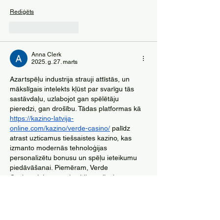
Rediģēts
Patīk
Atbildēt
Anna Clerk
2025. g. 27. marts
Azartspēļu industrija strauji attīstās, un 
mākslīgais intelekts kļūst par svarīgu tās 
sastāvdaļu, uzlabojot gan spēlētāju 
pieredzi, gan drošību. Tādas platformas kā 
https://kazino-latvija-
online.com/kazino/verde-casino/
 palīdz 
atrast uzticamus tiešsaistes kazino, kas 
izmanto modernās tehnoloģijas 
personalizētu bonusu un spēļu ieteikumu 
piedāvāšanai. Piemēram, Verde 
Casino pielāgo spēļu vidi, analizējot 
lietotāju paradumus un nodrošinot 
individuālu pieeju katram spēlētājam.
Patīk
Atbildēt