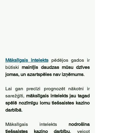
Mākslīgais intelekts
 pēdējos gados ir 
būtiski 
mainījis daudzas mūsu dzīves 
jomas, un azartspēles nav izņēmums
. 
Lai gan precīzi prognozēt nākotni ir 
sarežģīti, 
mākslīgais intelekts jau tagad 
spēlē nozīmīgu lomu tiešsaistes kazino 
darbībā
.
Mākslīgais intelekts 
nodrošina 
tiešsaistes kazino darbību
, veicot 