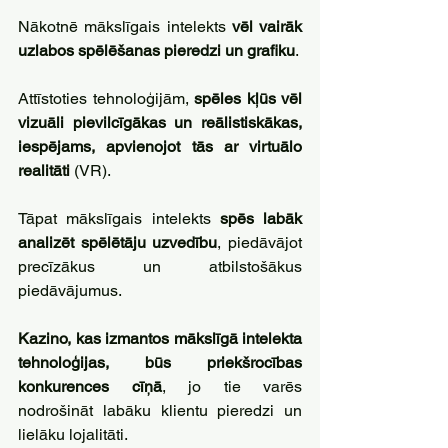
Nākotnē mākslīgais intelekts 
vēl vairāk 
uzlabos spēlēšanas pieredzi un grafiku
. 
Attīstoties tehnoloģijām, 
spēles kļūs vēl 
vizuāli pievilcīgākas un reālistiskākas, 
iespējams, apvienojot tās ar virtuālo 
realitāti
 (VR). 
Tāpat mākslīgais intelekts 
spēs labāk 
analizēt spēlētāju uzvedību
, piedāvājot 
precīzākus un atbilstošākus 
piedāvājumus.
Kazino, kas izmantos mākslīgā intelekta 
tehnoloģijas, būs priekšrocības 
konkurences cīņā
, jo tie varēs 
nodrošināt labāku klientu pieredzi un 
lielāku lojalitāti. 