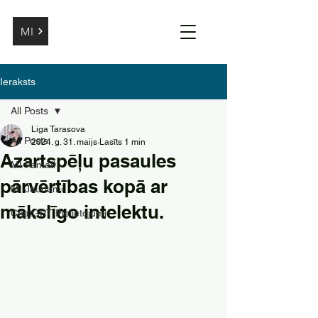
MI
Ieraksts
All Posts
Liga Tarasova
All Posts
2024. g. 31. maijs
Lasīts 1 min
Azartspēļu pasaules
MI Pamati
pārvērtības kopā ar
MI Jaunumi
mākslīgo intelektu.
ChatGPT Pielietojumi