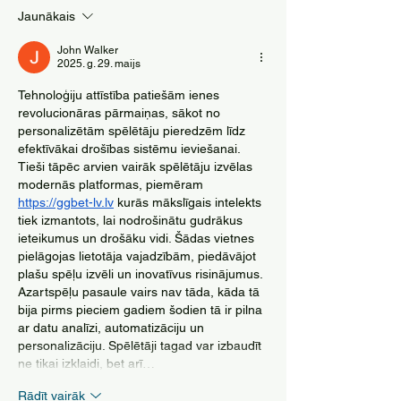
intelektu
naudu?
Jaunākais
John Walker
2025. g. 29. maijs
Tehnoloģiju attīstība patiešām ienes 
revolucionāras pārmaiņas, sākot no 
personalizētām spēlētāju pieredzēm līdz 
efektīvākai drošības sistēmu ieviešanai. 
Tieši tāpēc arvien vairāk spēlētāju izvēlas 
modernās platformas, piemēram 
https://ggbet-lv.lv
 kurās mākslīgais intelekts 
tiek izmantots, lai nodrošinātu gudrākus 
ieteikumus un drošāku vidi. Šādas vietnes 
pielāgojas lietotāja vajadzībām, piedāvājot 
plašu spēļu izvēli un inovatīvus risinājumus. 
Azartspēļu pasaule vairs nav tāda, kāda tā 
bija pirms pieciem gadiem šodien tā ir pilna 
ar datu analīzi, automatizāciju un 
personalizāciju. Spēlētāji tagad var izbaudīt 
ne tikai izklaidi, bet arī…
Rādīt vairāk