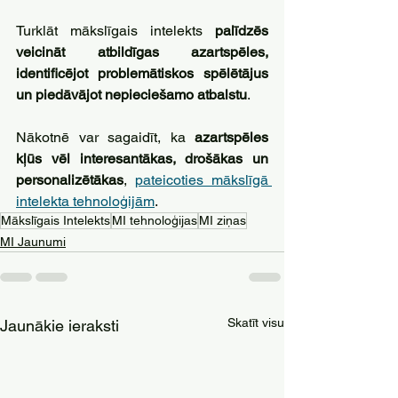
Turklāt mākslīgais intelekts 
palīdzēs 
veicināt atbildīgas azartspēles, 
identificējot problemātiskos spēlētājus 
un piedāvājot nepieciešamo atbalstu
.
Nākotnē var sagaidīt, ka 
azartspēles 
kļūs vēl interesantākas, drošākas un 
personalizētākas
, 
pateicoties mākslīgā 
intelekta tehnoloģijām
. 
Mākslīgais Intelekts
MI tehnoloģijas
MI ziņas
MI Jaunumi
Skatīt visu
Jaunākie ieraksti