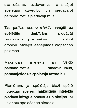
skaitļošanas uzdevumus, analizējot 
spēlētāju uzvedību un piedāvājot 
personalizētus piedāvājumus. 
Tas 
palīdz kazino efektīvi reaģēt uz 
spēlētāju darbībām
, piedāvāt 
izaicinošus pretiniekus un uzlabot 
drošību, atklājot iespējamās krāpšanas 
pazīmes.
Mākslīgais intelekts arī 
veido 
personalizētus piedāvājumus, 
pamatojoties uz spēlētāju uzvedību
. 
Piemēram, ja spēlētājs bieži spēlē 
noteiktas spēles, 
mākslīgais intelekts 
piedāvā līdzīgus bonusus un akcijas
, lai 
uzlabotu spēlēšanas pieredzi.