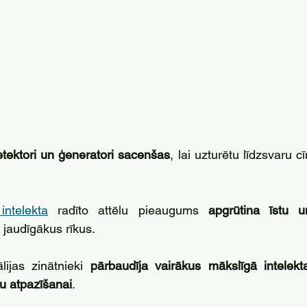
etektori un ģeneratori sacenšas
, lai uzturētu līdzsvaru cī
intelekta
 radīto attēlu pieaugums 
apgrūtina īstu un
t jaudīgākus rīkus.
ijas zinātnieki 
pārbaudīja vairākus mākslīgā intelekt
lu atpazīšanai
. 