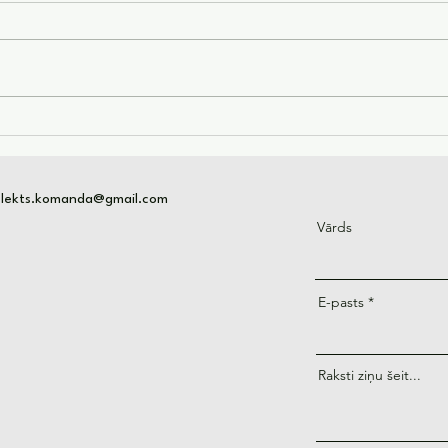
Pasīvie ienākumi izmantojot
Kā i
mākslīgo intelektu
intel
nau
telekts.komanda@gmail.com
Vārds
E-pasts
Raksti ziņu šeit...