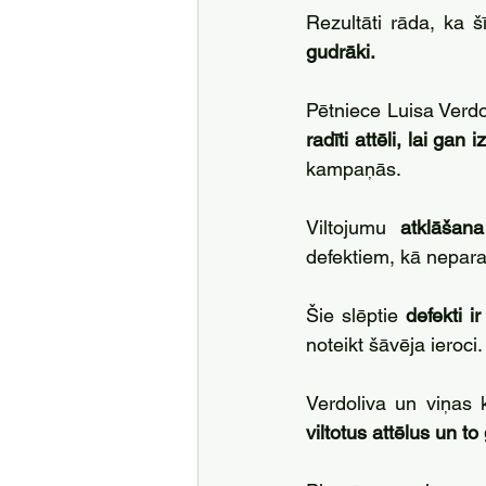
Rezultāti rāda, ka š
gudrāki.
Pētniece Luisa Verdo
radīti attēli, lai gan 
kampaņās.
Viltojumu 
atklāšan
defektiem, kā nepara
Šie slēptie 
defekti i
noteikt šāvēja ieroci.
Verdoliva un viņas
viltotus attēlus un t