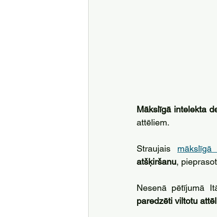
Mākslīgā intelekta d
attēliem. 
Straujais 
mākslīgā 
atšķiršanu
, piepraso
Nesenā pētījumā Itāl
paredzēti viltotu attē