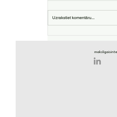
Uzrakstiet komentāru...
10 veidi kā ar mākslīgā
intelekta palīdzību nopelnīt
papildus 500 eiro mēnesī
maksligaisin