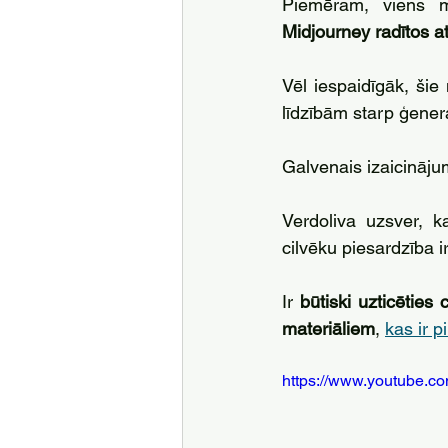
Piemēram, viens m
Midjourney radītos at
Vēl iespaidīgāk, šie
līdzībām starp ģener
Galvenais izaicinājum
Verdoliva uzsver, k
cilvēku piesardzība ir
Ir 
būtiski uzticēties
materiāliem
, 
kas ir 
https://www.youtube