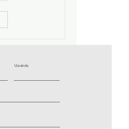
zmantot mākslīgo
ektu, lai nopelnītu
du?
Uzvārds