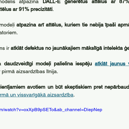
odelis atpazina 
DALL-E ģenerētus attēlus ar 87% 
tēlus ar 91% precizitāti
. 
 modeļi 
atpazina arī attēlus, kuriem tie nebija īpaši apmā
atoriem.
s ir 
atklāt defektus no jaunākajiem mākslīgā intelekta 
a 
daudzveidīgi modeļi palielina iespēju 
atklāt jaunus 
 pirmā aizsardzības līnija. 
 cienījamiem avotiem un būt skeptiskiem pret nepārbaudī
pirmā un vissvarīgākā aizsardzība
.
.com/watch?v=oxXpB9pSETo&ab_channel=DiepNep