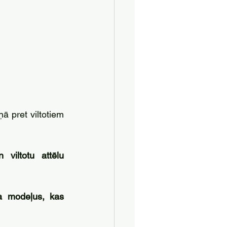
ņā pret viltotiem 
 viltotu attēlu 
a modeļus, kas 