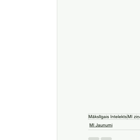
Mākslīgais Intelekts
MI ziņ
MI Jaunumi