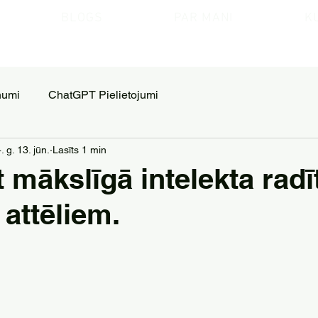
BLOGS
PAR MANI
K
numi
ChatGPT Pielietojumi
 g. 13. jūn.
Lasīts 1 min
t mākslīgā intelekta rad
 attēliem.