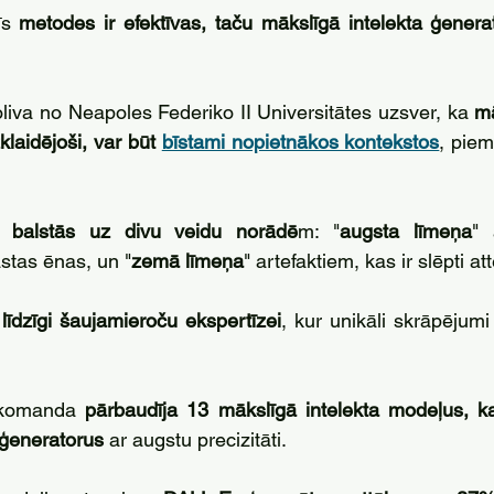
īs 
metodes ir efektīvas, taču mākslīgā intelekta ģenerato
liva no Neapoles Federiko II Universitātes uzsver, ka 
mā
izklaidējoši, var būt 
bīstami nopietnākos kontekstos
, piem
a balstās uz divu veidu norādē
m: "
augsta līmeņa
" 
stas ēnas, un "
zemā līmeņa
" artefaktiem, kas ir slēpti at
r līdzīgi šaujamieroču ekspertīzei
, kur unikāli skrāpējumi
 komanda 
pārbaudīja 13 mākslīgā intelekta modeļus, ka
o ģeneratorus
 ar augstu precizitāti. 