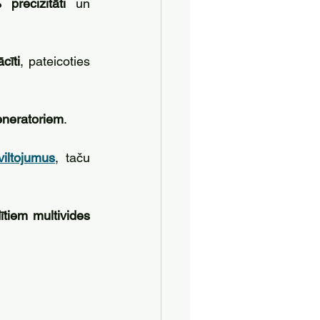
precizitāti
 un 
cīti
, pateicoties 
ģeneratoriem
. 
viltojumus
, taču 
tiem multivides 