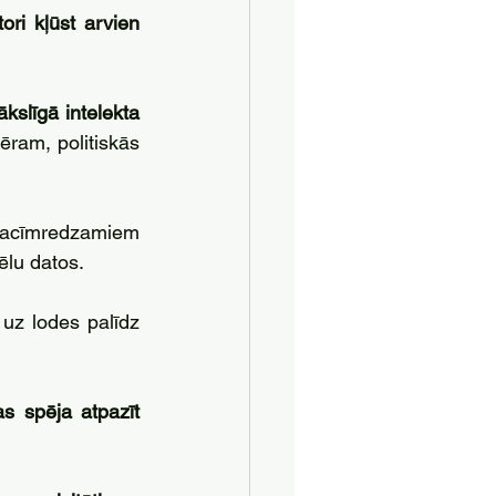
ri kļūst arvien 
kslīgā intelekta 
ēram, politiskās 
acīmredzamiem 
tēlu datos. 
 uz lodes palīdz 
s spēja atpazīt 