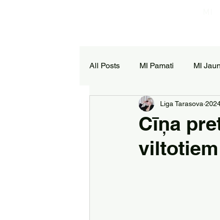
MI
All Posts
MI Pamati
MI Jau
Liga Tarasova
2024.
Cīņa pre
viltotiem