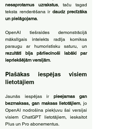
nesaprotamus uzrakstus
, taču tagad 
teksta renderēšana ir 
daudz precīzāka 
un pielāgojama
. 
OpenAI tiešraides demonstrācijā 
mākslīgais intelekts radīja komiksa 
paraugu ar humoristisku saturu, un 
rezultāti bija pārliecinoši labāki par 
iepriekšējām versijām
.
Plašākas iespējas visiem 
lietotājiem
Jaunās iespējas ir 
pieejamas gan 
bezmaksas, gan maksas lietotājiem
, jo 
OpenAI nodrošina piekļuvu šai versijai 
visiem ChatGPT lietotājiem, ieskaitot 
Plus un Pro abonementus. 