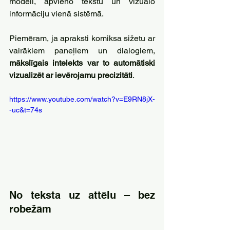
modeli, apvieno tekstu un vizuālo 
informāciju vienā sistēmā. 
Piemēram, ja apraksti komiksa sižetu ar 
vairākiem paneļiem un dialogiem, 
mākslīgais intelekts var to automātiski 
vizualizēt ar ievērojamu precizitāti
.
https://www.youtube.com/watch?v=E9RN8jX-
-uc&t=74s
No teksta uz attēlu – bez 
robežām