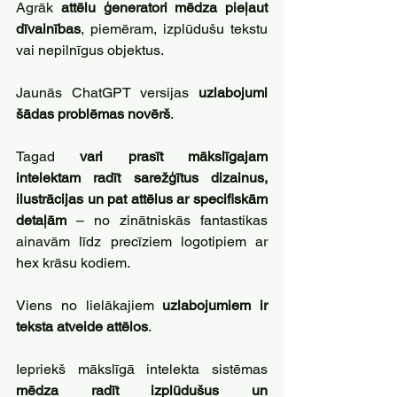
Agrāk 
attēlu ģeneratori mēdza pieļaut 
dīvainības
, piemēram, izplūdušu tekstu 
vai nepilnīgus objektus. 
Jaunās ChatGPT versijas 
uzlabojumi 
šādas problēmas novērš
. 
Tagad 
vari prasīt mākslīgajam 
intelektam radīt sarežģītus dizainus, 
ilustrācijas un pat attēlus ar specifiskām 
detaļām
 – no zinātniskās fantastikas 
ainavām līdz precīziem logotipiem ar 
hex krāsu kodiem.
Viens no lielākajiem 
uzlabojumiem ir 
teksta atveide attēlos
. 
Iepriekš mākslīgā intelekta sistēmas 
mēdza radīt izplūdušus un 