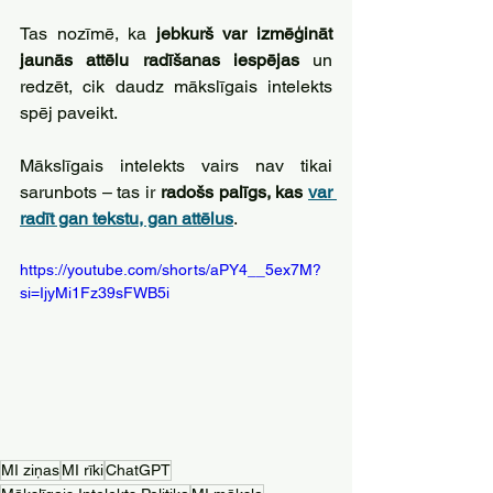
Tas nozīmē, ka 
jebkurš var izmēģināt 
jaunās attēlu radīšanas iespējas
 un 
redzēt, cik daudz mākslīgais intelekts 
spēj paveikt.
Mākslīgais intelekts vairs nav tikai 
sarunbots – tas ir 
radošs palīgs, kas 
var 
radīt gan tekstu, gan attēlus
. 
https://youtube.com/shorts/aPY4__5ex7M?
si=IjyMi1Fz39sFWB5i
MI ziņas
MI rīki
ChatGPT