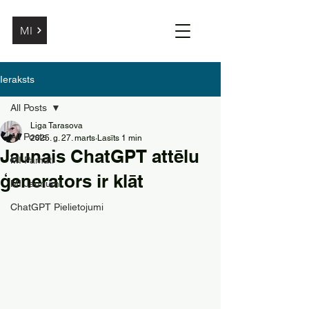
MI
Ieraksts
All Posts
Liga Tarasova
All Posts
2025. g. 27. marts
Lasīts 1 min
Jaunais ChatGPT attēlu
MI Pamati
ģenerators ir klāt
MI Jaunumi
ChatGPT Pielietojumi