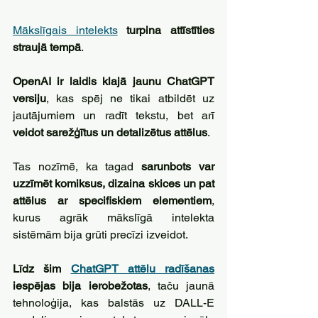
Mākslīgais intelekts
turpina attīstīties 
straujā tempā
.
OpenAI ir laidis klajā jaunu ChatGPT 
versiju
, kas spēj ne tikai atbildēt uz 
jautājumiem un radīt tekstu, bet arī 
veidot sarežģītus un detalizētus attēlus
. 
Tas nozīmē, ka tagad 
sarunbots var 
uzzīmēt komiksus, dizaina skices un pat 
attēlus ar specifiskiem elementiem
, 
kurus agrāk mākslīgā intelekta 
sistēmām bija grūti precīzi izveidot.
Līdz šim 
ChatGPT attēlu radīšanas
iespējas bija ierobežotas
, taču jaunā 
tehnoloģija, kas balstās uz DALL-E 