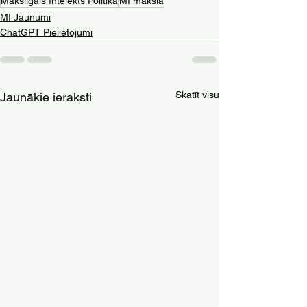
Mākslīgais Intelekts Politika
MI māksla
MI Jaunumi
ChatGPT Pielietojumi
Skatīt visu
Jaunākie ieraksti