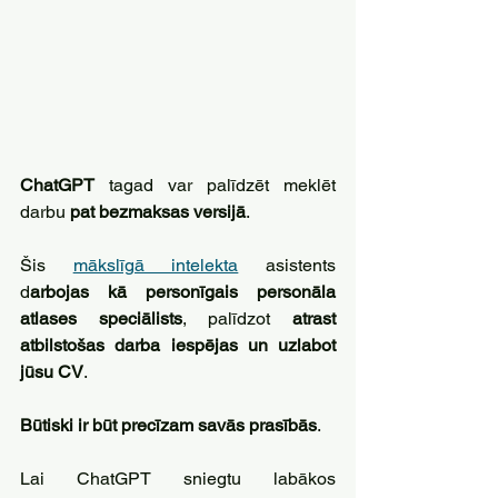
ChatGPT
 tagad var palīdzēt meklēt 
darbu 
pat bezmaksas versijā
.
Šis 
mākslīgā intelekta
 asistents 
d
arbojas kā personīgais personāla 
atlases speciālists
, palīdzot 
atrast 
atbilstošas darba iespējas un uzlabot 
jūsu CV
.
Būtiski ir būt precīzam savās prasībās
.
Lai ChatGPT sniegtu labākos 