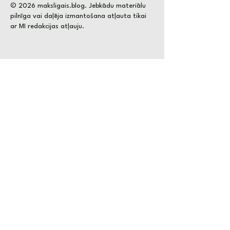
© 2026 maksligais.blog. Jebkādu materiālu
pilnīga vai daļēja izmantošana atļauta tikai
ar MI redakcijas atļauju.
maksligaisintelekts.komanda@gmail.com
Vārds
Uzvārds