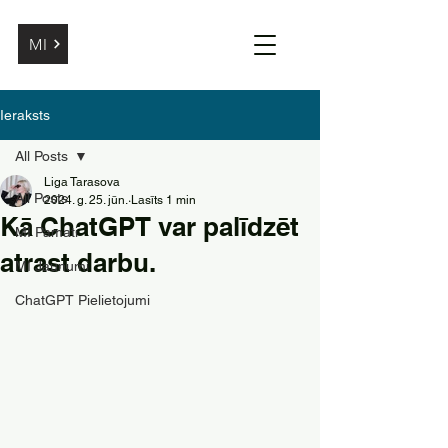
MI
Ieraksts
All Posts
Liga Tarasova
All Posts
2024. g. 25. jūn.
Lasīts 1 min
Kā ChatGPT var palīdzēt
MI Pamati
atrast darbu.
MI Jaunumi
ChatGPT Pielietojumi