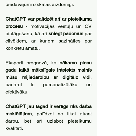
piedāvājumi izskatās aizdomīgi.
ChatGPT var palīdzēt arī ar pieteikuma 
procesu
 - motivācijas vēstuļu un CV 
pielāgošanu, kā arī 
sniegt padomus
 par 
cilvēkiem, ar kuriem sazināties par 
konkrētu amatu.
Eksperti prognozē, ka 
nākamo piecu 
gadu laikā mākslīgais intelekts mainīs 
mūsu mijiedarbību ar digitālo vidi
, 
padarot to personalizētāku un 
efektīvāku. 
ChatGPT jau tagad ir vērtīgs rīks darba 
meklētājiem
, palīdzot ne tikai atrast 
darbu, bet arī uzlabot pieteikumu 
kvalitāti.