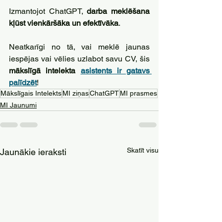
Izmantojot ChatGPT, 
darba meklēšana 
kļūst vienkāršāka un efektīvāka
. 
Neatkarīgi no tā, vai meklē jaunas 
iespējas vai vēlies uzlabot savu CV, šis 
mākslīgā intelekta 
asistents ir gatavs 
palīdzēt
!
Mākslīgais Intelekts
MI ziņas
ChatGPT
MI prasmes
MI Jaunumi
Skatīt visu
Jaunākie ieraksti