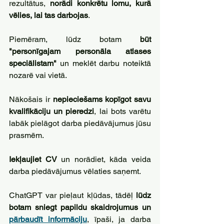
rezultātus, 
norādi konkrētu lomu, kurā 
vēlies, lai tas darbojas
. 
Piemēram, lūdz botam 
būt 
"personīgajam personāla atlases 
speciālistam"
 un meklēt darbu noteiktā 
nozarē vai vietā.
Nākošais ir 
nepieciešams kopīgot savu 
kvalifikāciju un pieredzi
, lai bots varētu 
labāk pielāgot darba piedāvājumus jūsu 
prasmēm. 
Iekļaujiet CV
 un norādiet, kāda veida 
darba piedāvājumus vēlaties saņemt.
ChatGPT var pieļaut kļūdas, tādēļ 
lūdz 
botam sniegt papildu skaidrojumus un 
pārbaudīt informāciju
, īpaši, ja darba 