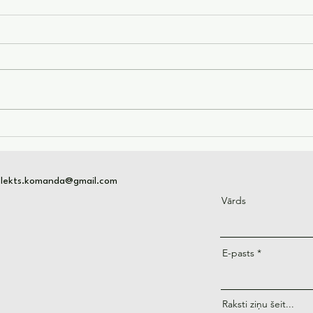
Pasīvie ienākumi izmantojot
Kā i
mākslīgo intelektu
intel
nau
telekts.komanda@gmail.com
Vārds
E-pasts
Raksti ziņu šeit...