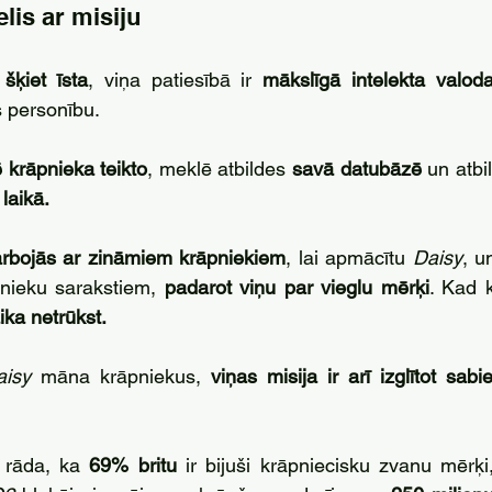
lis ar misiju
 šķiet īsta
, viņa patiesībā ir 
mākslīgā intelekta valod
personību. 
ē krāpnieka teikto
, meklē atbildes 
savā datubāzē
 un atbil
laikā.
rbojās ar zināmiem krāpniekiem
, lai apmācītu 
Daisy
, u
nieku sarakstiem, 
padarot viņu par vieglu mērķi
. Kad k
aika netrūkst.
aisy 
māna krāpniekus, 
viņas misija ir arī izglītot sabie
rāda, ka 
69% britu
 ir bijuši krāpniecisku zvanu mērķi