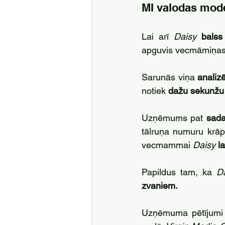
MI valodas mode
Lai arī 
Daisy 
balss
apguvis vecmāmiņas 
Sarunās viņa 
analiz
notiek 
dažu sekunžu 
Uzņēmums pat
 sada
tālruņa numuru krāp
vecmammai 
Daisy 
l
Papildus tam, ka 
D
zvaniem. 
Uzņēmuma pētījumi 