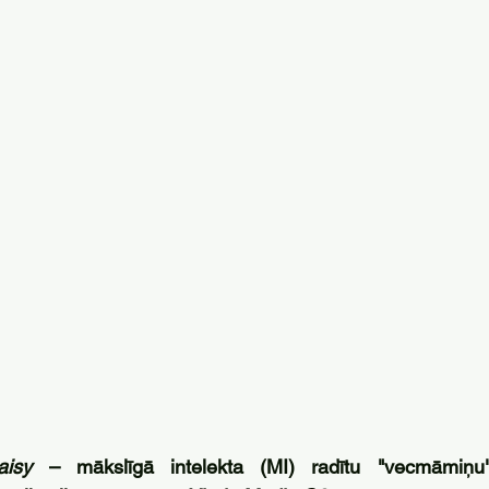
aisy
 – mākslīgā intelekta (MI) radītu "vecmāmiņu",