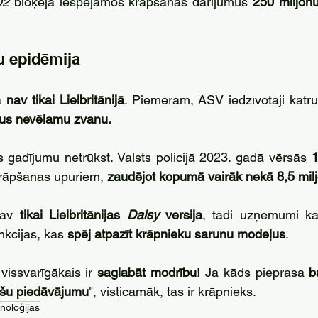
O2
 bloķēja iespējamos krāpšanas darījumus 
250 miljon
u epidēmija
 
nav tikai Lielbritānijā
. Piemēram, ASV iedzīvotāji katr
dus nevēlamu zvanu.
s gadījumu netrūkst. Valsts policijā 2023. gadā vērsās 
1
krāpšanas upuriem, 
zaudējot kopumā vairāk nekā 8,5 milj
tāv 
tikai Lielbritānijas 
Daisy 
versija
, tādi uzņēmumi k
nkcijas, kas 
spēj atpazīt krāpnieku sarunu modeļus
.
vissvarīgākais ir
 saglabāt modrību
! Ja kāds pieprasa 
b
ošu piedāvājumu
", visticamāk, tas ir krāpnieks.
noloģijas