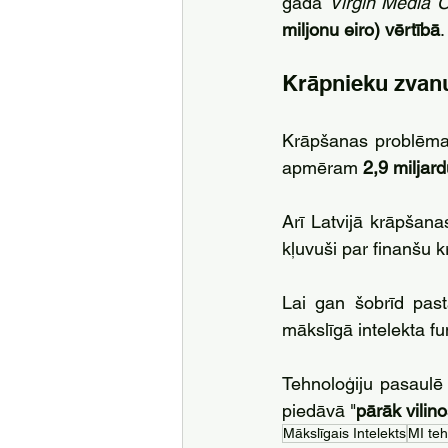
gadā 
Virgin Media 
miljonu eiro) vērtībā
.
Krāpnieku zvan
Krāpšanas problēma
apmēram 
2,9 miljar
Arī Latvijā krāpšana
kļuvuši par finanšu 
Lai gan šobrīd pas
mākslīgā intelekta fu
Tehnoloģiju pasaulē 
piedāvā "
pārāk vilin
Mākslīgais Intelekts
MI teh