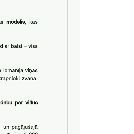
as modelis
, kas 
d ar balsi – viss 
n iemānīja viņas 
rāpnieki zvana, 
drību par viltus 
, un pagājušajā 