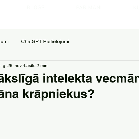
BLOGS
PAR MANI
K
numi
ChatGPT Pielietojumi
. g. 26. nov.
Lasīts 2 min
ākslīgā intelekta vecmā
āna krāpniekus?