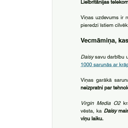
Lielbritānijas telek
Viņas uzdevums ir r
pieredzi īstiem cilvē
Vecmāmiņa, kas
Daisy 
savu darbību 
1000 sarunās ar krā
Viņas garākā sarun
neizpratni par tehno
Virgin Media O2 
k
vēsta, ka 
Daisy 
mai
viņu laiku.