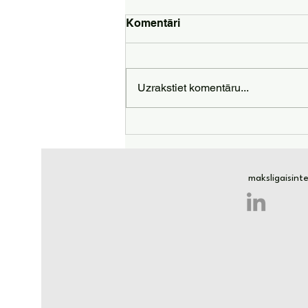
Komentāri
Uzrakstiet komentāru...
10 veidi kā ar mākslīgā
intelekta palīdzību nopelnīt
papildus 500 eiro mēnesī
maksligaisin