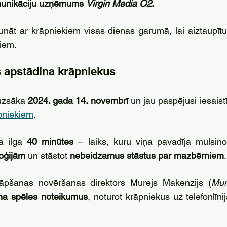
omunikāciju uzņēmums 
Virgin Media O2
.
unāt ar krāpniekiem visas dienas garumā, lai aiztaupīt
kiem.
 apstādina krāpniekus
uzsāka 
2024. gada 14. novembrī 
pniekiem
. 
a ilga 
40 minūtes
loģijām
 un stāstot 
nebeidzamus stāstus par mazbērniem
.
rāpšanas novēršanas direktors Murejs Makenzijs (
Mur
na spēles noteikumus
, noturot krāpniekus uz telefonlīni