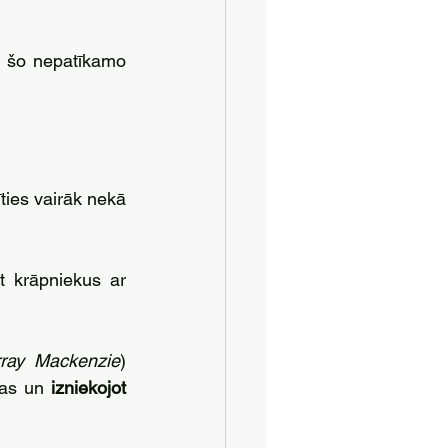
u šo nepatīkamo 
un jau paspējusi iesaistīties vairāk nekā 
 – laiks, kuru viņa pavadīja mulsinot krāpniekus ar 
ray Mackenzie
) 
jas un 
izniekojot 