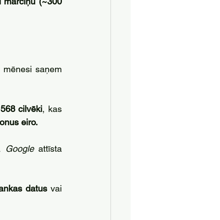
u mārciņu (~300 
u mēnesi saņem 
568 cilvēki
, kas 
onus eiro.
ā 
Google 
attīsta 
ankas datus
 vai 