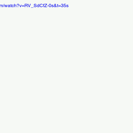
com/watch?v=RV_SdCfZ-0s&t=35s