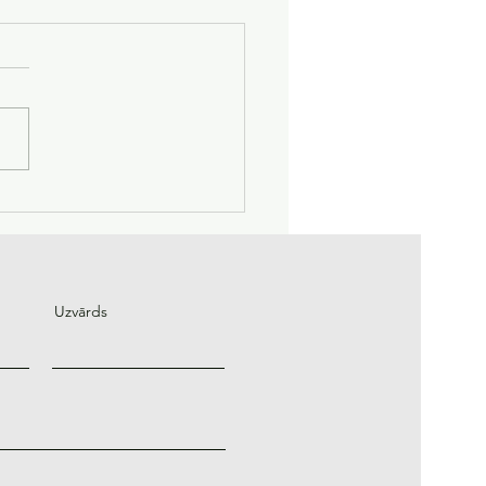
zmantot mākslīgo
ektu, lai nopelnītu
du?
Uzvārds