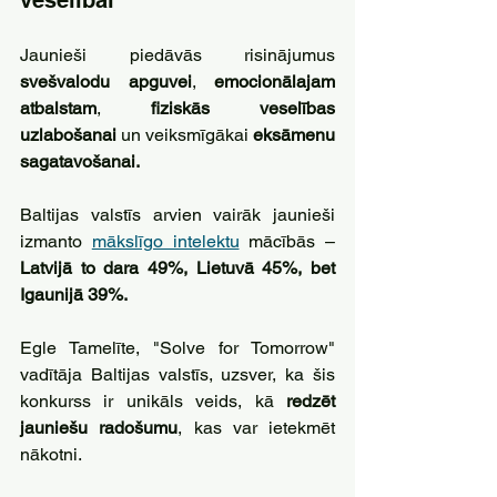
veselībai
Jaunieši piedāvās risinājumus 
svešvalodu apguvei
, 
emocionālajam 
atbalstam
, 
fiziskās veselības 
uzlabošanai
 un veiksmīgākai 
eksāmenu 
sagatavošanai. 
Baltijas valstīs arvien vairāk jaunieši 
izmanto 
mākslīgo intelektu
 mācībās – 
Latvijā to dara 49%, Lietuvā 45%, bet 
Igaunijā 39%. 
Egle Tamelīte, "Solve for Tomorrow" 
vadītāja Baltijas valstīs, uzsver, ka šis 
konkurss ir unikāls veids, kā 
redzēt 
jauniešu radošumu
, kas var ietekmēt 
nākotni.