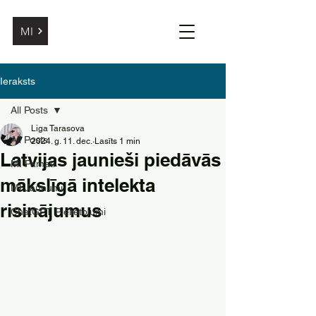
MI
Ieraksts
All Posts
Liga Tarasova
All Posts
2024. g. 11. dec.
Lasīts 1 min
Latvijas jaunieši piedāvās
MI Pamati
mākslīgā intelekta
MI Jaunumi
risinājumus
ChatGPT Pielietojumi