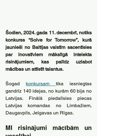
Šodien, 2024. gada 11. decembrī, notiks 
konkurss “Solve for Tomorrow”, kurā 
jaunieši no Baltijas valstīm sacentīsies 
par inovatīviem mākslīgā intelekta 
risinājumiem, kas palīdz uzlabot 
mācības un attīstīt talantus. 
Šogad 
konkursam 
tika iesniegtas 
gandrīz 140 idejas, no kurām 60 bija no 
Latvijas. Finālā piedalīsies piecas 
Latvijas komandas no Limbažiem, 
Daugavpils, Jelgavas un Rīgas.
MI risinājumi mācībām un 