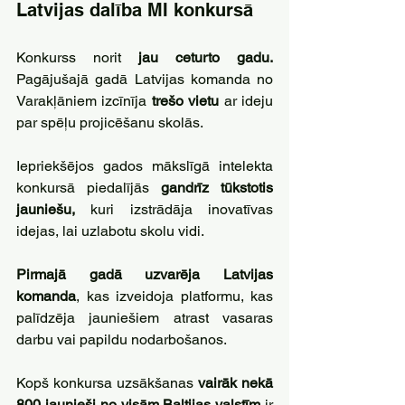
Latvijas dalība MI konkursā
Konkurss norit
 jau ceturto gadu.
Pagājušajā gadā Latvijas komanda no 
Varakļāniem izcīnīja 
trešo vietu 
ar ideju 
par spēļu projicēšanu skolās. 
Iepriekšējos gados mākslīgā intelekta 
konkursā piedalījās
 gandrīz tūkstotis 
jauniešu,
 kuri izstrādāja inovatīvas 
idejas, lai uzlabotu skolu vidi. 
Pirmajā gadā uzvarēja Latvijas 
komanda
, kas izveidoja platformu, kas 
palīdzēja jauniešiem atrast vasaras 
darbu vai papildu nodarbošanos.
Kopš konkursa uzsākšanas 
vairāk nekā 
800 jaunieši no visām Baltijas valstīm
 ir 