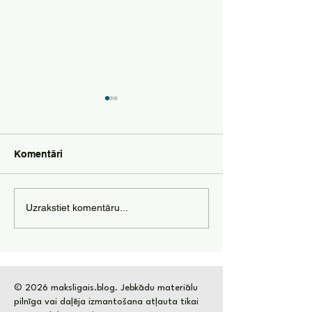
Komentāri
Pasīvie ienākumi
Kā izmantot mā
Uzrakstiet komentāru...
izmantojot mākslīgo
intelektu, lai n
intelektu
naudu?
© 2026 maksligais.blog. Jebkādu materiālu
pilnīga vai daļēja izmantošana atļauta tikai