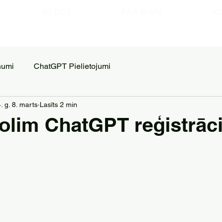
BLOGS
PAR MANI
K
numi
ChatGPT Pielietojumi
. g. 8. marts
Lasīts 2 min
solim ChatGPT reģistrāci