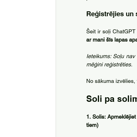
Reģistrējies un 
Šeit ir soļi ChatGPT
ar mani šīs lapas ap
Ieteikums: Soļu nav 
mēģini reģistrēties.
No sākuma izvēlies, v
Soli pa sol
1. Solis: Apmeklējiet
tiem)