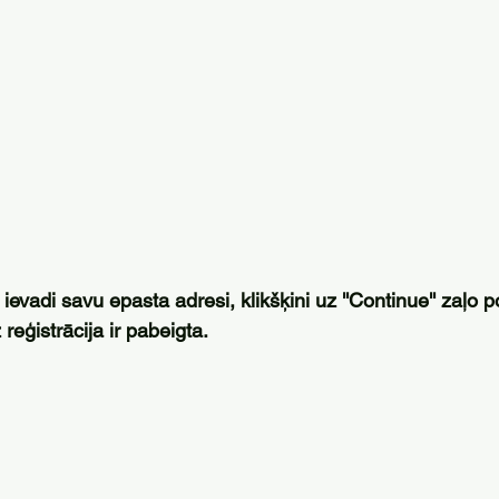
evadi savu epasta adresi, klikšķini uz ''Continue'' zaļo p
dz reģistrācija ir pabeigta.