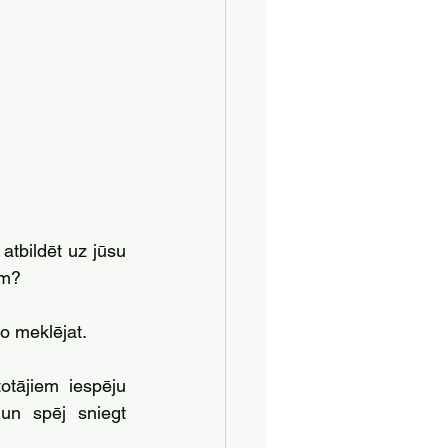
 atbildēt uz jūsu 
ām? 
o meklējat. 
totājiem iespēju 
un spēj sniegt 