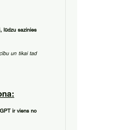
, lūdzu sazinies 
bu un tikai tad 
ona:
tGPT ir viens no 