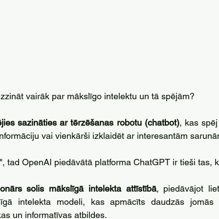
uzzināt vairāk par mākslīgo intelektu un tā spējām? 
ējies sazināties ar tērzēšanas robotu (chatbot)
, kas spēj
nformāciju vai vienkārši izklaidēt ar interesantām sarun
ā!", tad OpenAI piedāvātā platforma ChatGPT ir tieši tas, k
nārs solis mākslīgā intelekta attīstībā
, piedāvājot lie
līgā intelekta modeli, kas apmācīts daudzās jomās 
kas un informatīvas atbildes.