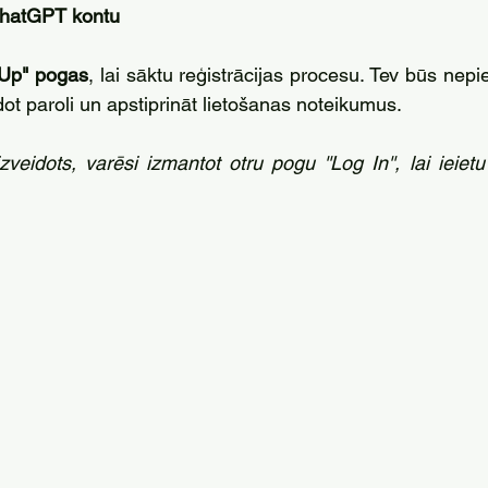
 ChatGPT kontu
 Up" pogas
, lai sāktu reģistrācijas procesu. Tev būs nepi
dot paroli un apstiprināt lietošanas noteikumus.
veidots, varēsi izmantot otru pogu ''Log In'', lai ieie