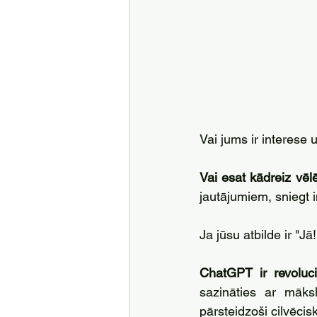
Vai jums ir interese 
Vai esat kādreiz vēl
jautājumiem, sniegt i
Ja jūsu atbilde ir "J
ChatGPT ir revolucio
sazināties ar māks
pārsteidzoši cilvēcis