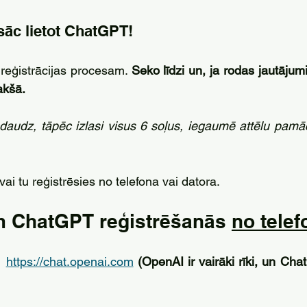
sāc lietot ChatGPT!
 reģistrācijas procesam. 
Seko līdzi un, ja rodas jautājumi
akšā.
daudz, tāpēc izlasi visus 6 soļus, iegaumē attēlu pamācī
ai tu reģistrēsies no telefona vai datora.
im ChatGPT reģistrēšanās 
no telef
 
https://chat.openai.com
(OpenAI ir vairāki rīki, un Cha