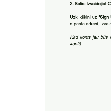
2. Solis: Izveidojiet
Uzklikšķini uz
 "Sign
e-pasta adresi, izvei
Kad konts jau būs iz
kontā.