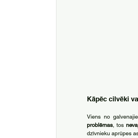
Kāpēc cilvēki va
Viens no galvenaji
problēmas
, tos 
neva
dzīvnieku aprūpes as