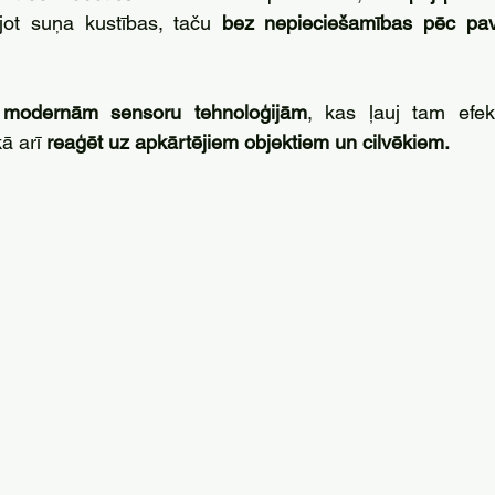
ējot suņa kustības, taču 
bez nepieciešamības pēc pav
 
modernām sensoru tehnoloģijām
, kas ļauj tam efektī
ā arī 
reaģēt uz apkārtējiem objektiem un cilvēkiem.