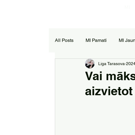
MI
All Posts
MI Pamati
MI Jau
Liga Tarasova
2024
Vai māks
aizvieto