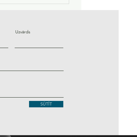
zmantot mākslīgo
ektu, lai nopelnītu
du?
Uzvārds
SŪTĪT