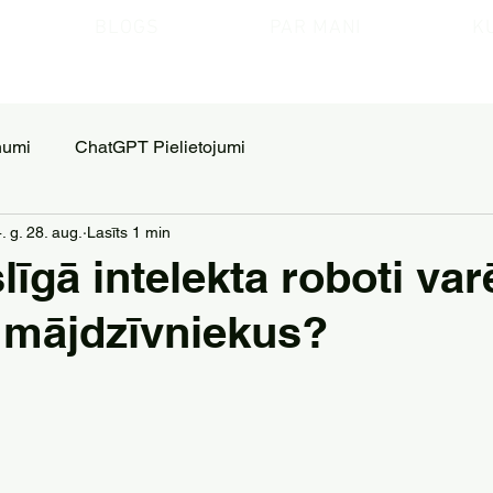
BLOGS
PAR MANI
K
numi
ChatGPT Pielietojumi
. g. 28. aug.
Lasīts 1 min
līgā intelekta roboti var
t mājdzīvniekus?