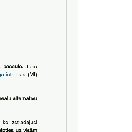
 pasaulē.
 Taču 
ā intelekta
 (MI) 
reālu alternatīvu 
, ko izstrādājusi 
toties uz visām 