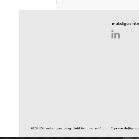
10 veidi kā ar mākslīgā
intelekta palīdzību nopelnīt
papildus 500 eiro mēnesī
maksligaisin
© 2026 maksligais.blog. Jebkādu materiālu pilnīga vai daļēja izm