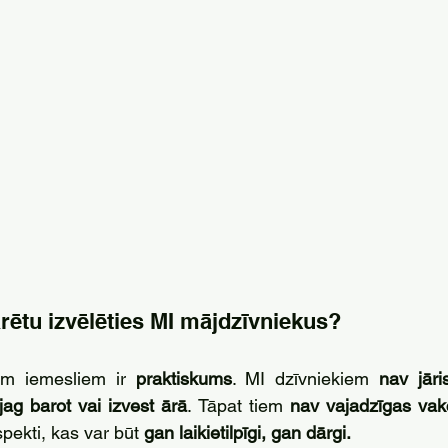
rētu izvēlēties MI mājdzīvniekus? 
em iemesliem ir 
praktiskums
. MI dzīvniekiem 
nav jāri
jag barot vai izvest ārā
. Tāpat tiem 
nav vajadzīgas vak
pekti, kas var būt 
gan laikietilpīgi, gan dārgi.