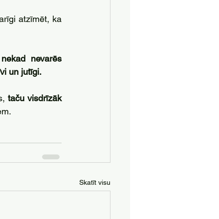
 un tam līdzīgi roboti var piedāvāt interesantu izklaidi, ir svarīgi atzīmēt, ka 
 nekad nevarēs 
i un jutīgi.
s, 
taču visdrīzāk 
iem.
Skatīt visu