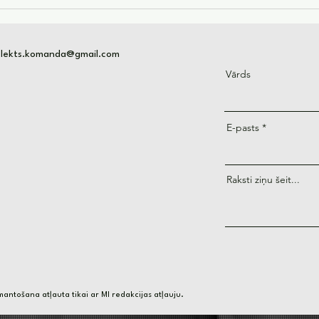
Pasīvie ienākumi izmantojot
Kā i
mākslīgo intelektu
intel
nau
telekts.komanda@gmail.com
Vārds
E-pasts
Raksti ziņu šeit...
antošana atļauta tikai ar MI redakcijas atļauju.