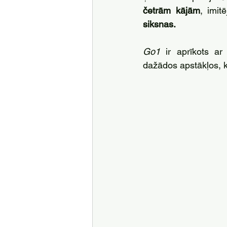
četrām kājām
, imit
siksnas. 
Go1
 ir aprīkots ar
dažādos apstākļos, k