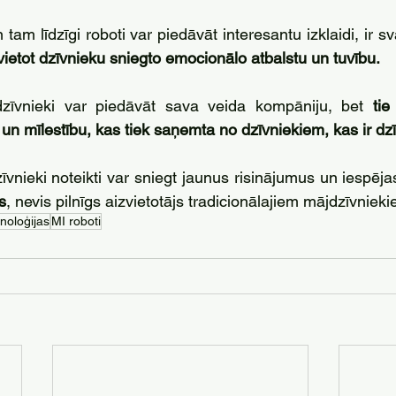
zvietot dzīvnieku sniegto emocionālo atbalstu un tuvību. 
dzīvnieki var piedāvāt sava veida kompāniju, bet 
tie
 un mīlestību, kas tiek saņemta no dzīvniekiem, kas ir dzīv
īvnieki noteikti var sniegt jaunus risinājumus un iespēja
s
, nevis pilnīgs aizvietotājs tradicionālajiem mājdzīvniek
noloģijas
MI roboti