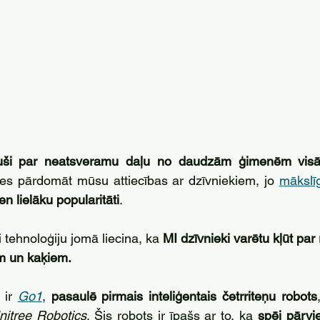
uvuši par neatsveramu daļu no daudzām ģimenēm visā
ies pārdomāt mūsu attiecības ar dzīvniekiem, jo 
mākslīg
en lielāku popularitāti
. 
tehnoloģiju jomā liecina, ka 
MI dzīvnieki varētu kļūt par 
em un kaķiem.
ir 
Go1
, 
pasaulē pirmais inteliģentais četrriteņu robots
nitree Robotics
. Šis robots ir īpašs ar to, ka 
spēj pārvie