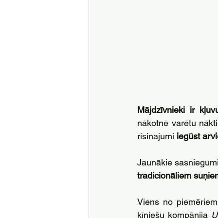
Mājdzīvnieki ir kļ
nākotnē varētu nākt
risinājumi 
iegūst arvi
Jaunākie sasniegumi 
tradicionāliem suņi
Viens no piemēriem 
ķīniešu kompānija 
U