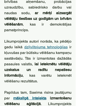
brīvības atņemšanu, probācijas 
uzraudzību, sabiedrisko darbu vai 
naudas sodu, 
ar mērķi aizsargāt 
vēlētāju tiesības uz godīgām un brīvām 
vēlēšanām
, kas ir demokrātijas 
pamatprincips.
Likumprojekta autori norāda, ka pēdējo 
gadu laikā 
dziļviltojuma tehnoloģijas
 ir 
kļuvušas par būtisku vēlēšanu kampaņu 
sastāvdaļu. Tās ir izmantotas dažādās 
pasaules valstīs, 
lai ietekmētu vēlētāju 
uzskatus un radītu nepatiesu 
informāciju
, kas varētu ietekmēt 
vēlēšanu rezultātus.
Papildus tam, Saeima risina jautājumu 
par 
mākslīgā intelekta
 izmantošanu 
vēlēšanu aģitācijā
. Likumprojekts 