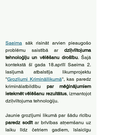
Saeima
 sāk risināt arvien pieaugošo 
problēmu saistībā ar 
dziļviltojuma 
tehnoloģiju un vēlēšanu drošību
. Šajā 
kontekstā šī gada 18.aprīlī Saeima 2. 
lasījumā atbalstīja likumprojektu 
''
Grozījumi Krimināllikumā
'', kas paredz 
kriminālatbildību 
par mēģinājumiem 
ietekmēt vēlēšanu rezultātus
, izmantojot 
dziļviltojuma tehnoloģiju.
Jaunie grozījumi likumā par šādu rīcību 
paredz sodīt
 ar brīvības atņemšanu uz 
laiku līdz četriem gadiem, īslaicīgu 