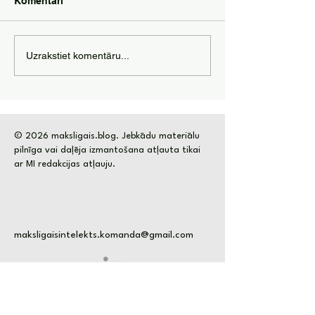
Komentāri
Pasīvie ienākumi
Kā izmantot mā
Uzrakstiet komentāru...
izmantojot mākslīgo
intelektu, lai n
intelektu
naudu?
© 2026 maksligais.blog. Jebkādu materiālu
pilnīga vai daļēja izmantošana atļauta tikai
ar MI redakcijas atļauju.
maksligaisintelekts.komanda@gmail.com