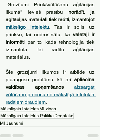
''Grozījumi Priekšvēlēšanu aģitācijas 
likumā'' ievieš prasību 
norādīt, ja 
aģitācijas materiāli tiek radīti, izmantojot 
mākslīgo intelektu
. Tas ir solis uz 
priekšu, lai nodrošinātu, ka 
vēlētāji ir 
informēti
 par to, kāda tehnoloģija tiek 
izmantota, lai radītu aģitācijas 
materiālus.
Šie grozījumi likumos ir atbilde uz 
pieaugošo problēmu, kā arī 
apliecina 
valdības apņemšanos
aizsargāt 
vēlēšanu procesu no mākslīgā intelekta 
radītiem draudiem
.
Mākslīgais Intelekts
MI ziņas
Mākslīgais Intelekts Politika
Deepfake
MI Jaunumi