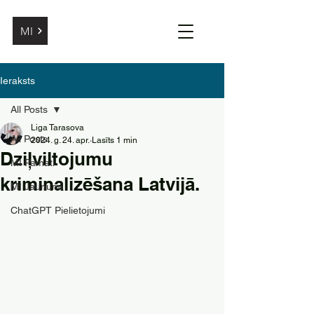
MI
Ieraksts
All Posts
Liga Tarasova
All Posts
2024. g. 24. apr.
Lasīts 1 min
Dziļviltojumu
MI Pamati
kriminalizēšana Latvijā.
MI Jaunumi
ChatGPT Pielietojumi