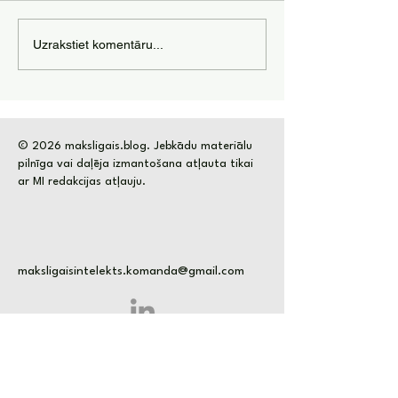
Pasīvie ienākumi
Kā izmantot mā
Uzrakstiet komentāru...
izmantojot mākslīgo
intelektu, lai n
intelektu
naudu?
© 2026 maksligais.blog. Jebkādu materiālu
pilnīga vai daļēja izmantošana atļauta tikai
ar MI redakcijas atļauju.
maksligaisintelekts.komanda@gmail.com