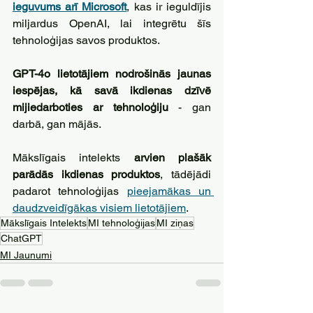
ieguvums arī Microsoft
, kas ir ieguldījis 
miljardus OpenAI, lai integrētu šīs 
tehnoloģijas savos produktos. 
GPT-4o lietotājiem nodrošinās jaunas 
iespējas, kā savā ikdienas dzīvē 
mijiedarboties ar tehnoloģiju
 - gan 
darbā, gan mājās. 
Mākslīgais intelekts 
arvien plašāk 
parādās ikdienas produktos
, tādējādi 
padarot tehnoloģijas 
pieejamākas un 
daudzveidīgākas visiem lietotājiem
.
Mākslīgais Intelekts
MI tehnoloģijas
MI ziņas
ChatGPT
MI Jaunumi