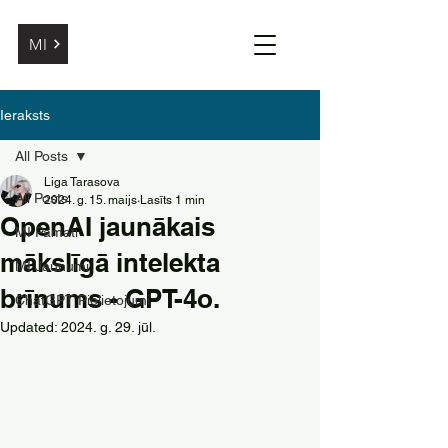
MI
Ieraksts
All Posts
Liga Tarasova
All Posts
2024. g. 15. maijs
Lasīts 1 min
OpenAI jaunākais
MI Pamati
mākslīgā intelekta
MI Jaunumi
brīnums - GPT-4o.
ChatGPT Pielietojumi
Updated:
2024. g. 29. jūl.