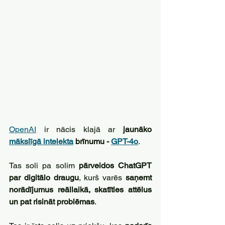
OpenAI
 ir nācis klajā ar 
jaunāko 
mākslīgā intelekta
 brīnumu - 
GPT-4o
. 
Tas soli pa solim 
pārveidos ChatGPT 
par digitālo draugu
, kurš varēs 
saņemt 
norādījumus reāllaikā, skatīties attēlus 
un pat risināt problēmas
. 