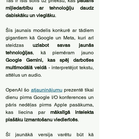
Tas ir īsts solis uz priekšu, kas 
padarīs 
mijiedarbību ar tehnoloģiju daudz 
dabiskāku un vieglāku
.
Šis jaunais modelis konkurē ar tādiem 
gigantiem kā Google un Meta, kuri arī 
steidzas 
uzlabot savas jaunās 
tehnoloģijas
, kā piemēram jauno 
Google Gemini, kas spēj darboties 
multimodālā veidā
 - interpretējot tekstu, 
attēlus un audio. 
OpenAI šo 
atjauninājumu
 prezentē tikai 
dienu pirms Google I/O konferences un 
pāris nedēļas pirms Apple pasākuma, 
kas liecina par 
mākslīgā intelekta 
plašāku izmantošanu viedierīcēs
.
Šī jaunākā versija varētu būt kā 